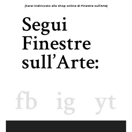
(Sarai indirizzato alla shop online di Finestre sull’Arte)
Segui
Finestre
sull’Arte:
fb
fb
ig
ig
yt
yt